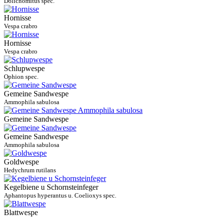
Dolichomitus spec.
Hornisse
Vespa crabro
Hornisse
Vespa crabro
Schlupwespe
Ophion spec.
Gemeine Sandwespe
Ammophila sabulosa
Gemeine Sandwespe
Gemeine Sandwespe
Ammophila sabulosa
Goldwespe
Hedychrum rutilans
Kegelbiene u Schornsteinfeger
Aphantopus hyperantus u. Coelioxys spec.
Blattwespe