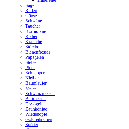
Trauerente
Säger
Rallen
Gänse
Schwäne
Taucher
Kormorane
Reiher
Kraniche
Störche
Bienenfresser
Papageien
Stelzen
Piper
Schnäpper
Kleiber
Baumläufer
Meisen
Schwanzmeisen
Bartmeisen
Eisvögel
Zaunkönige
Wiedehopfe
Goldhähnchen
Spötter