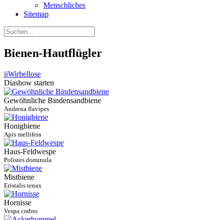
Menschliches
Sitemap
Bienen-Hautflügler
jj
Wirbellose
Diashow starten
Gewöhnliche Bindensandbiene
Andrena flavipes
Honigbiene
Apis mellifera
Haus-Feldwespe
Polistes dominula
Mistbiene
Eristalis tenax
Hornisse
Vespa crabro