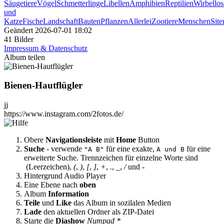
Säugetiere
Vögel
Schmetterlinge
Libellen
Amphibien
Reptilien
Wirbellos
und
Katze
Fische
Landschaft
Bauten
Pflanzen
Allerlei
Zootiere
Menschen
Sit
Geändert
2026-07-01 18:02
41 Bilder
Impressum & Datenschutz
Album teilen
Bienen-Hautflügler
jj
https://www.instagram.com/2fotos.de/
Obere
Navigationsleiste
mit
Home
Button
Suche
- verwende
für eine exakte,
für eine
"A B"
A und B
erweiterte Suche. Trennzeichen für einzelne Worte sind
(Leerzeichen),
(
,
)
,
[
,
]
,
+
,
.
,
_
,
/
und
-
Hintergrund Audio Player
Eine Ebene nach
oben
Album
Information
Teile
und
Like
das Album in sozilalen Medien
Lade
den aktuellen Ordner als ZIP-Datei
Starte die
Diashow
Numpad *