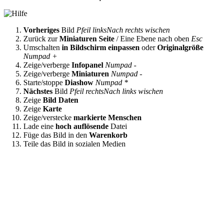
Vorheriges
Bild
Pfeil links
Nach rechts wischen
Zurück zur
Miniaturen Seite
/ Eine Ebene nach oben
Esc
Umschalten
in Bildschirm einpassen
oder
Originalgröße
Numpad +
Zeige/verberge
Infopanel
Numpad -
Zeige/verberge
Miniaturen
Numpad -
Starte/stoppe
Diashow
Numpad *
Nächstes
Bild
Pfeil rechts
Nach links wischen
Zeige
Bild Daten
Zeige
Karte
Zeige/verstecke
markierte Menschen
Lade eine
hoch auflösende
Datei
Füge das Bild in den
Warenkorb
Teile das Bild in sozialen Medien