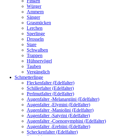
Finken
Würger
Ammern
Sänger
Grasmücken
Lerchen
Sperlinge
Drosseln
Stare
Schwalben
Trappen
Hühnervögel
Tauben
Vergänglich
Schmetterlinge
Fleckenfalter (Edelfalter)
Schillerfalter (Edelfalter)
Perlmutfalter (Edelfalter)
Augenfalter -Melanargiini (Edelfalter)
Augenfalter -Elymini (Edelfalter)
Augenfalter -Maniolini (Edelfalter)
Augenfalter -Satyrini (Edelfalter)
Augenfalter -Coenonymphini (Edelfalter)
Augenfalter -Erebiini (Edelfalter)
Scheckenfalter (Edelfalter)