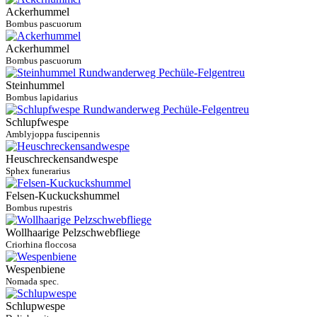
Ackerhummel
Bombus pascuorum
Ackerhummel
Bombus pascuorum
Steinhummel
Bombus lapidarius
Schlupfwespe
Amblyjoppa fuscipennis
Heuschreckensandwespe
Sphex funerarius
Felsen-Kuckuckshummel
Bombus rupestris
Wollhaarige Pelzschwebfliege
Criorhina floccosa
Wespenbiene
Nomada spec.
Schlupwespe