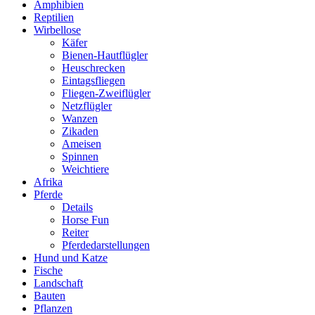
Amphibien
Reptilien
Wirbellose
Käfer
Bienen-Hautflügler
Heuschrecken
Eintagsfliegen
Fliegen-Zweiflügler
Netzflügler
Wanzen
Zikaden
Ameisen
Spinnen
Weichtiere
Afrika
Pferde
Details
Horse Fun
Reiter
Pferdedarstellungen
Hund und Katze
Fische
Landschaft
Bauten
Pflanzen