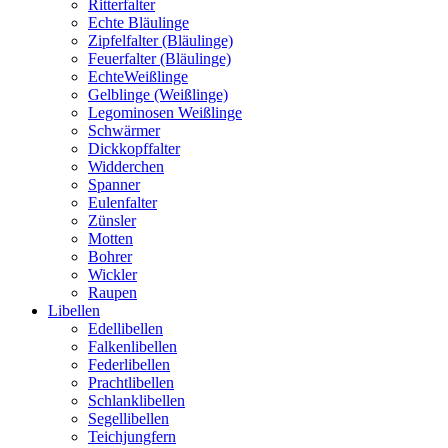
Ritterfalter
Echte Bläulinge
Zipfelfalter (Bläulinge)
Feuerfalter (Bläulinge)
EchteWeißlinge
Gelblinge (Weißlinge)
Legominosen Weißlinge
Schwärmer
Dickkopffalter
Widderchen
Spanner
Eulenfalter
Zünsler
Motten
Bohrer
Wickler
Raupen
Libellen
Edellibellen
Falkenlibellen
Federlibellen
Prachtlibellen
Schlanklibellen
Segellibellen
Teichjungfern