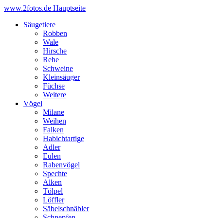
www.2fotos.de
Hauptseite
Säugetiere
Robben
Wale
Hirsche
Rehe
Schweine
Kleinsäuger
Füchse
Weitere
Vögel
Milane
Weihen
Falken
Habichtartige
Adler
Eulen
Rabenvögel
Spechte
Alken
Tölpel
Löffler
Säbelschnäbler
Schnepfen