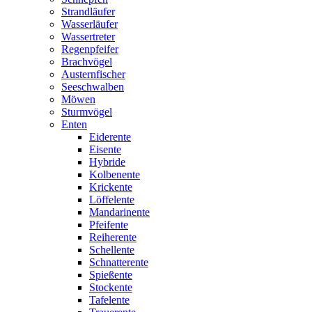
Strandläufer
Wasserläufer
Wassertreter
Regenpfeifer
Brachvögel
Austernfischer
Seeschwalben
Möwen
Sturmvögel
Enten
Eiderente
Eisente
Hybride
Kolbenente
Krickente
Löffelente
Mandarinente
Pfeifente
Reiherente
Schellente
Schnatterente
Spießente
Stockente
Tafelente