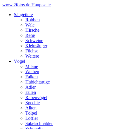
www.2fotos.de
Hauptseite
Säugetiere
Robben
Wale
Hirsche
Rehe
Schweine
Kleinsäuger
Füchse
Weitere
Vögel
Milane
Weihen
Falken
Habichtartige
Adler
Eulen
Rabenvögel
Spechte
Alken
Tölpel
Löffler
Säbelschnäbler
Schnepfen