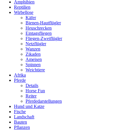
Amphibien
Reptilien
Wirbellose
Käfer
Bienen-Hautflügler
Heuschrecken
Eintagsfliegen
Fliegen-Zweiflügler
Netzflügler
Wanzen
Zikaden
Ameisen
Spinnen
Weichtiere
Afrika
Pferde
Details
Horse Fun
Reiter
Pferdedarstellungen
Hund und Katze
Fische
Landschaft
Bauten
Pflanzen