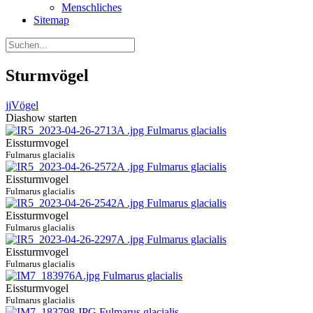
Menschliches
Sitemap
Sturmvögel
jj
Vögel
Diashow starten
Eissturmvogel
Fulmarus glacialis
Eissturmvogel
Fulmarus glacialis
Eissturmvogel
Fulmarus glacialis
Eissturmvogel
Fulmarus glacialis
Eissturmvogel
Fulmarus glacialis