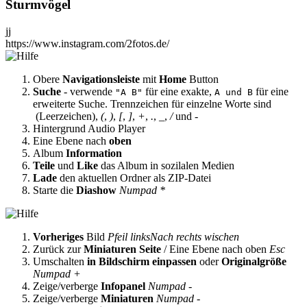
Sturmvögel
jj
https://www.instagram.com/2fotos.de/
Obere
Navigationsleiste
mit
Home
Button
Suche
- verwende
für eine exakte,
für eine
"A B"
A und B
erweiterte Suche. Trennzeichen für einzelne Worte sind
(Leerzeichen),
(
,
)
,
[
,
]
,
+
,
.
,
_
,
/
und
-
Hintergrund Audio Player
Eine Ebene nach
oben
Album
Information
Teile
und
Like
das Album in sozilalen Medien
Lade
den aktuellen Ordner als ZIP-Datei
Starte die
Diashow
Numpad *
Vorheriges
Bild
Pfeil links
Nach rechts wischen
Zurück zur
Miniaturen Seite
/ Eine Ebene nach oben
Esc
Umschalten
in Bildschirm einpassen
oder
Originalgröße
Numpad +
Zeige/verberge
Infopanel
Numpad -
Zeige/verberge
Miniaturen
Numpad -