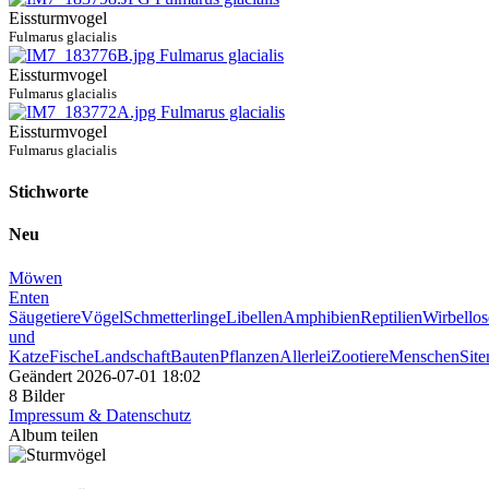
Eissturmvogel
Fulmarus glacialis
Eissturmvogel
Fulmarus glacialis
Eissturmvogel
Fulmarus glacialis
Stichworte
Neu
Möwen
Enten
Säugetiere
Vögel
Schmetterlinge
Libellen
Amphibien
Reptilien
Wirbellos
und
Katze
Fische
Landschaft
Bauten
Pflanzen
Allerlei
Zootiere
Menschen
Sit
Geändert
2026-07-01 18:02
8 Bilder
Impressum & Datenschutz
Album teilen