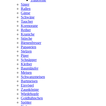
Trauerente
Säger
Rallen
Gänse
Schwäne
Taucher
Kormorane
Reiher
Kraniche
Störche
Bienenfresser
Papageien
Stelzen
Piper
Schnäpper
Kleiber
Baumläufer
Meisen
Schwanzmeisen
Bartmeisen
Eisvögel
Zaunkönige
Wiedehopfe
Goldhähnchen
Spötter