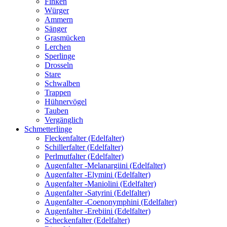
Finken
Würger
Ammern
Sänger
Grasmücken
Lerchen
Sperlinge
Drosseln
Stare
Schwalben
Trappen
Hühnervögel
Tauben
Vergänglich
Schmetterlinge
Fleckenfalter (Edelfalter)
Schillerfalter (Edelfalter)
Perlmutfalter (Edelfalter)
Augenfalter -Melanargiini (Edelfalter)
Augenfalter -Elymini (Edelfalter)
Augenfalter -Maniolini (Edelfalter)
Augenfalter -Satyrini (Edelfalter)
Augenfalter -Coenonymphini (Edelfalter)
Augenfalter -Erebiini (Edelfalter)
Scheckenfalter (Edelfalter)