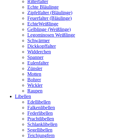
Ritterfalter
Echte Bläulinge
Zipfelfalter (Bläulinge)
Feuerfalter (Bläulinge)
EchteWeißlinge
Gelblinge (Weißlinge)
Legominosen Weißlinge
Schwärmer
Dickkopffalter
Widderchen
Spanner
Eulenfalter
Zünsler
Motten
Bohrer
Wickler
Raupen
Libellen
Edellibellen
Falkenlibellen
Federlibellen
Prachtlibellen
Schlanklibellen
Segellibellen
Teichjungfern