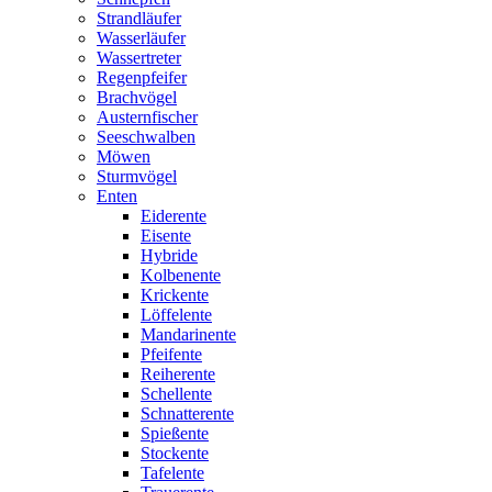
Strandläufer
Wasserläufer
Wassertreter
Regenpfeifer
Brachvögel
Austernfischer
Seeschwalben
Möwen
Sturmvögel
Enten
Eiderente
Eisente
Hybride
Kolbenente
Krickente
Löffelente
Mandarinente
Pfeifente
Reiherente
Schellente
Schnatterente
Spießente
Stockente
Tafelente