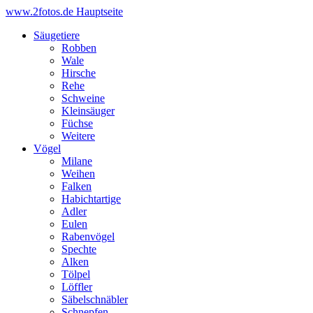
www.2fotos.de
Hauptseite
Säugetiere
Robben
Wale
Hirsche
Rehe
Schweine
Kleinsäuger
Füchse
Weitere
Vögel
Milane
Weihen
Falken
Habichtartige
Adler
Eulen
Rabenvögel
Spechte
Alken
Tölpel
Löffler
Säbelschnäbler
Schnepfen