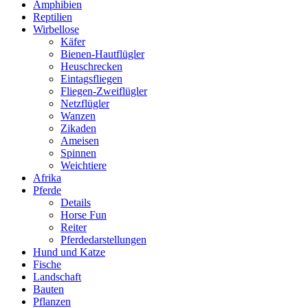
Amphibien
Reptilien
Wirbellose
Käfer
Bienen-Hautflügler
Heuschrecken
Eintagsfliegen
Fliegen-Zweiflügler
Netzflügler
Wanzen
Zikaden
Ameisen
Spinnen
Weichtiere
Afrika
Pferde
Details
Horse Fun
Reiter
Pferdedarstellungen
Hund und Katze
Fische
Landschaft
Bauten
Pflanzen