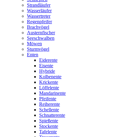
Strandläufer
Wasserläufer
Wassertreter
Regenpfeifer
Brachvögel
Austernfischer
Seeschwalben
Möwen
Sturmvögel
Enten
Eiderente
Eisente
Hybride
Kolbenente
Krickente
Löffelente
Mandarinente
Pfeifente
Reiherente
Schellente
Schnatterente
Spießente
Stockente
Tafelente