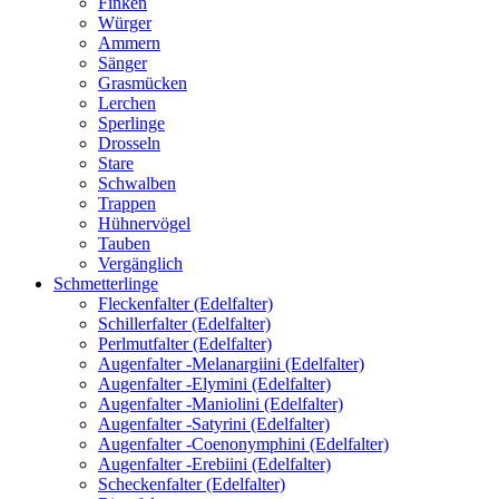
Finken
Würger
Ammern
Sänger
Grasmücken
Lerchen
Sperlinge
Drosseln
Stare
Schwalben
Trappen
Hühnervögel
Tauben
Vergänglich
Schmetterlinge
Fleckenfalter (Edelfalter)
Schillerfalter (Edelfalter)
Perlmutfalter (Edelfalter)
Augenfalter -Melanargiini (Edelfalter)
Augenfalter -Elymini (Edelfalter)
Augenfalter -Maniolini (Edelfalter)
Augenfalter -Satyrini (Edelfalter)
Augenfalter -Coenonymphini (Edelfalter)
Augenfalter -Erebiini (Edelfalter)
Scheckenfalter (Edelfalter)