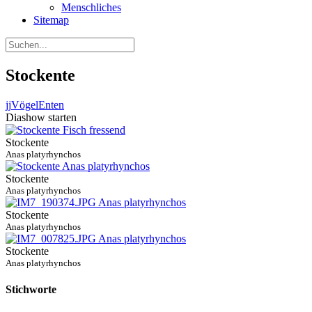
Menschliches
Sitemap
Stockente
jj
Vögel
Enten
Diashow starten
Stockente
Anas platyrhynchos
Stockente
Anas platyrhynchos
Stockente
Anas platyrhynchos
Stockente
Anas platyrhynchos
Stichworte