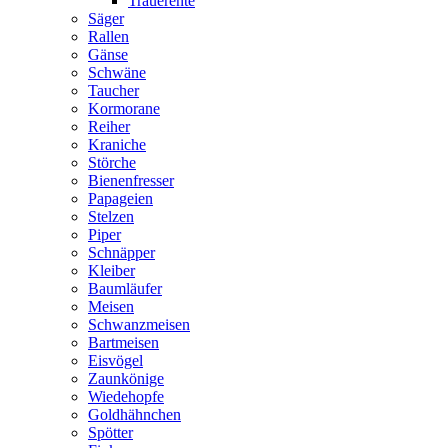
Trauerente
Säger
Rallen
Gänse
Schwäne
Taucher
Kormorane
Reiher
Kraniche
Störche
Bienenfresser
Papageien
Stelzen
Piper
Schnäpper
Kleiber
Baumläufer
Meisen
Schwanzmeisen
Bartmeisen
Eisvögel
Zaunkönige
Wiedehopfe
Goldhähnchen
Spötter