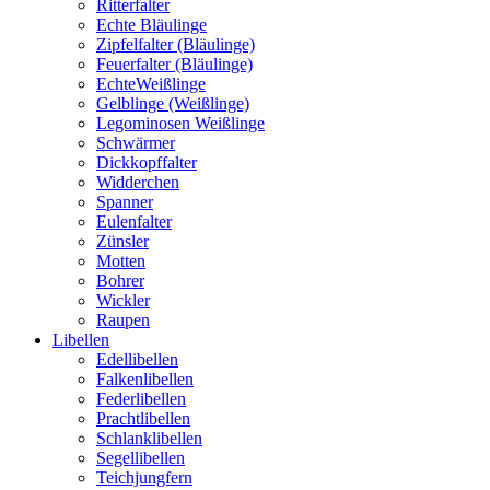
Ritterfalter
Echte Bläulinge
Zipfelfalter (Bläulinge)
Feuerfalter (Bläulinge)
EchteWeißlinge
Gelblinge (Weißlinge)
Legominosen Weißlinge
Schwärmer
Dickkopffalter
Widderchen
Spanner
Eulenfalter
Zünsler
Motten
Bohrer
Wickler
Raupen
Libellen
Edellibellen
Falkenlibellen
Federlibellen
Prachtlibellen
Schlanklibellen
Segellibellen
Teichjungfern