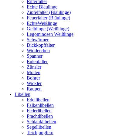
Ritterfalter
Echte Bläulinge
Zipfelfalter (Bläulinge)
Feuerfalter (Bläulinge)
EchteWeißlinge
Gelblinge (Weißlinge)
Legominosen Weißlinge
Schwärmer
Dickkopffalter
Widderchen
Spanner
Eulenfalter
Zünsler
Motten
Bohrer
Wickler
Raupen
Libellen
Edellibellen
Falkenlibellen
Federlibellen
Prachtlibellen
Schlanklibellen
Segellibellen
Teichjungfern