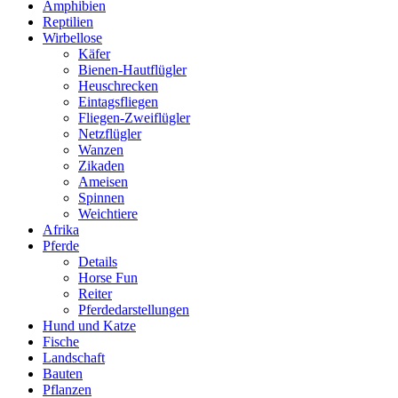
Amphibien
Reptilien
Wirbellose
Käfer
Bienen-Hautflügler
Heuschrecken
Eintagsfliegen
Fliegen-Zweiflügler
Netzflügler
Wanzen
Zikaden
Ameisen
Spinnen
Weichtiere
Afrika
Pferde
Details
Horse Fun
Reiter
Pferdedarstellungen
Hund und Katze
Fische
Landschaft
Bauten
Pflanzen