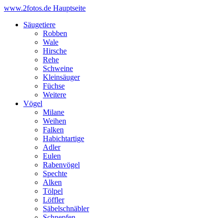
www.2fotos.de
Hauptseite
Säugetiere
Robben
Wale
Hirsche
Rehe
Schweine
Kleinsäuger
Füchse
Weitere
Vögel
Milane
Weihen
Falken
Habichtartige
Adler
Eulen
Rabenvögel
Spechte
Alken
Tölpel
Löffler
Säbelschnäbler
Schnepfen