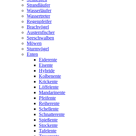
Strandläufer
Wasserläufer
Wassertreter
Regenpfeifer
Brachvögel
Austernfischer
Seeschwalben
Möwen
Sturmvögel
Enten
Eiderente
Eisente
Hybride
Kolbenente
Krickente
Löffelente
Mandarinente
Pfeifente
Reiherente
Schellente
Schnatterente
Spießente
Stockente
Tafelente