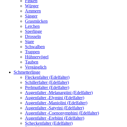
Finken
Würger
Ammern
Sänger
Grasmücken
Lerchen
Sperlinge
Drosseln
Stare
Schwalben
Trappen
Hühnervögel
Tauben
Vergänglich
Schmetterlinge
Fleckenfalter (Edelfalter)
Schillerfalter (Edelfalter)
Perlmutfalter (Edelfalter)
Augenfalter -Melanargiini (Edelfalter)
Augenfalter -Elymini (Edelfalter)
Augenfalter -Maniolini (Edelfalter)
Augenfalter -Satyrini (Edelfalter)
Augenfalter -Coenonymphini (Edelfalter)
Augenfalter -Erebiini (Edelfalter)
Scheckenfalter (Edelfalter)