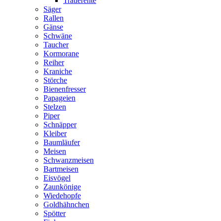
Trauerente
Säger
Rallen
Gänse
Schwäne
Taucher
Kormorane
Reiher
Kraniche
Störche
Bienenfresser
Papageien
Stelzen
Piper
Schnäpper
Kleiber
Baumläufer
Meisen
Schwanzmeisen
Bartmeisen
Eisvögel
Zaunkönige
Wiedehopfe
Goldhähnchen
Spötter