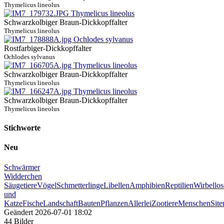
Thymelicus lineolus
Schwarzkolbiger Braun-Dickkopffalter
Thymelicus lineolus
Rostfarbiger-Dickkopffalter
Ochlodes sylvanus
Schwarzkolbiger Braun-Dickkopffalter
Thymelicus lineolus
Schwarzkolbiger Braun-Dickkopffalter
Thymelicus lineolus
Stichworte
Neu
Schwärmer
Widderchen
Säugetiere
Vögel
Schmetterlinge
Libellen
Amphibien
Reptilien
Wirbellos
und
Katze
Fische
Landschaft
Bauten
Pflanzen
Allerlei
Zootiere
Menschen
Sit
Geändert
2026-07-01 18:02
44 Bilder