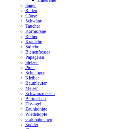
Trauerente
Säger
Rallen
Gänse
Schwäne
Taucher
Kormorane
Reiher
Kraniche
Störche
Bienenfresser
Papageien
Stelzen
Piper
Schnäpper
Kleiber
Baumläufer
Meisen
Schwanzmeisen
Bartmeisen
Eisvögel
Zaunkönige
Wiedehopfe
Goldhähnchen
Spötter