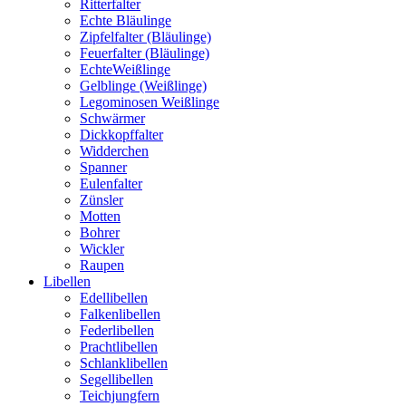
Ritterfalter
Echte Bläulinge
Zipfelfalter (Bläulinge)
Feuerfalter (Bläulinge)
EchteWeißlinge
Gelblinge (Weißlinge)
Legominosen Weißlinge
Schwärmer
Dickkopffalter
Widderchen
Spanner
Eulenfalter
Zünsler
Motten
Bohrer
Wickler
Raupen
Libellen
Edellibellen
Falkenlibellen
Federlibellen
Prachtlibellen
Schlanklibellen
Segellibellen
Teichjungfern