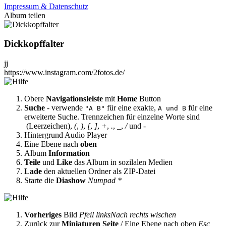
Impressum & Datenschutz
Album teilen
Dickkopffalter
jj
https://www.instagram.com/2fotos.de/
Obere
Navigationsleiste
mit
Home
Button
Suche
- verwende
für eine exakte,
für eine
"A B"
A und B
erweiterte Suche. Trennzeichen für einzelne Worte sind
(Leerzeichen),
(
,
)
,
[
,
]
,
+
,
.
,
_
,
/
und
-
Hintergrund Audio Player
Eine Ebene nach
oben
Album
Information
Teile
und
Like
das Album in sozilalen Medien
Lade
den aktuellen Ordner als ZIP-Datei
Starte die
Diashow
Numpad *
Vorheriges
Bild
Pfeil links
Nach rechts wischen
Zurück zur
Miniaturen Seite
/ Eine Ebene nach oben
Esc