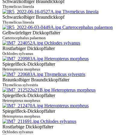
Schwarzkolbiger Braundickkopf
Thymelicus lineola
Schwarzkolbiger Braundickkopf
Thymelicus lineola
Gelbwürfeliger Dickkopffalter
Carterocephalus palaemon
Rostfarbiger Dickkopffalter
Ochlodes sylvanus
Spiegelfleck-Dickkopffalter
Heteropterus morpheus
Braunkolbiger Braundickkopffalter
Thymelicus sylvestris
Spiegelfleck-Dickkopffalter
Heteropterus morpheus
Spiegelfleck-Dickkopffalter
Heteropterus morpheus
Rostfarbige Dickkopffalter
Ochlodes sylvanus