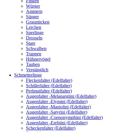
Finken
Würger
Ammern
Sänger
Grasmücken
Lerchen
Sperlinge
Drosseln
Stare
Schwalben
Trappen
Hühnervögel
Tauben
Vergänglich
Schmetterlinge
Fleckenfalter (Edelfalter)
Schillerfalter (Edelfalter)
Perlmutfalter (Edelfalter)
Augenfalter -Melanargiini (Edelfalter)
Augenfalter -Elymini (Edelfalter)
Augenfalter -Maniolini (Edelfalter)
Augenfalter -Satyrini (Edelfalter)
Augenfalter -Coenonymphini (Edelfalter)
Augenfalter -Erebiini (Edelfalter)
Scheckenfalter (Edelfalter)