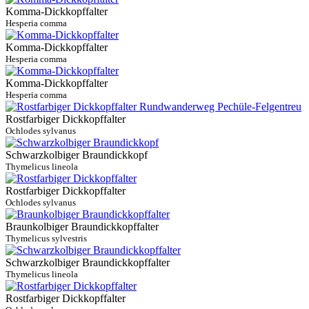
Komma-Dickkopffalter
Hesperia comma
Komma-Dickkopffalter
Hesperia comma
Komma-Dickkopffalter
Hesperia comma
Rostfarbiger Dickkopffalter
Ochlodes sylvanus
Schwarzkolbiger Braundickkopf
Thymelicus lineola
Rostfarbiger Dickkopffalter
Ochlodes sylvanus
Braunkolbiger Braundickkopffalter
Thymelicus sylvestris
Schwarzkolbiger Braundickkopffalter
Thymelicus lineola
Rostfarbiger Dickkopffalter