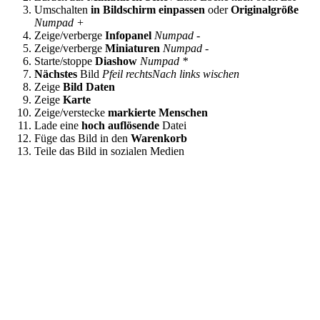
Umschalten
in Bildschirm einpassen
oder
Originalgröße
Numpad +
Zeige/verberge
Infopanel
Numpad -
Zeige/verberge
Miniaturen
Numpad -
Starte/stoppe
Diashow
Numpad *
Nächstes
Bild
Pfeil rechts
Nach links wischen
Zeige
Bild Daten
Zeige
Karte
Zeige/verstecke
markierte Menschen
Lade eine
hoch auflösende
Datei
Füge das Bild in den
Warenkorb
Teile das Bild in sozialen Medien