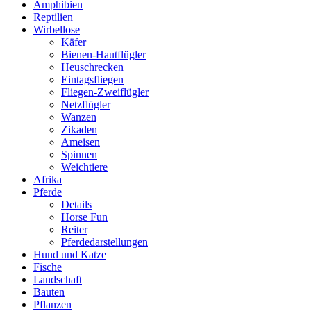
Amphibien
Reptilien
Wirbellose
Käfer
Bienen-Hautflügler
Heuschrecken
Eintagsfliegen
Fliegen-Zweiflügler
Netzflügler
Wanzen
Zikaden
Ameisen
Spinnen
Weichtiere
Afrika
Pferde
Details
Horse Fun
Reiter
Pferdedarstellungen
Hund und Katze
Fische
Landschaft
Bauten
Pflanzen