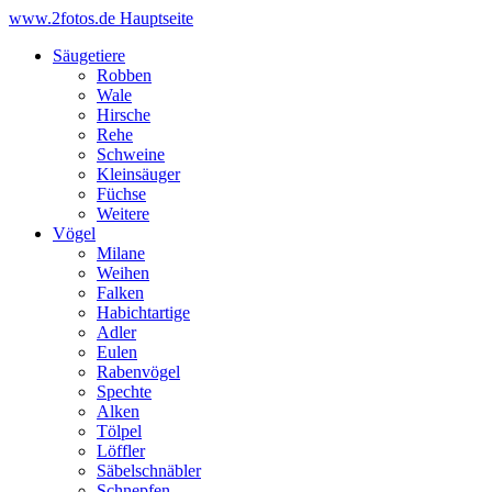
www.2fotos.de
Hauptseite
Säugetiere
Robben
Wale
Hirsche
Rehe
Schweine
Kleinsäuger
Füchse
Weitere
Vögel
Milane
Weihen
Falken
Habichtartige
Adler
Eulen
Rabenvögel
Spechte
Alken
Tölpel
Löffler
Säbelschnäbler
Schnepfen