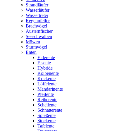
Strandläufer
Wasserläufer
Wassertreter
Regenpfeifer
Brachvögel
Austernfischer
Seeschwalben
Möwen
Sturmvögel
Enten
Eiderente
Eisente
Hybride
Kolbenente
Krickente
Löffelente
Mandarinente
Pfeifente
Reiherente
Schellente
Schnatterente
Spießente
Stockente
Tafelente