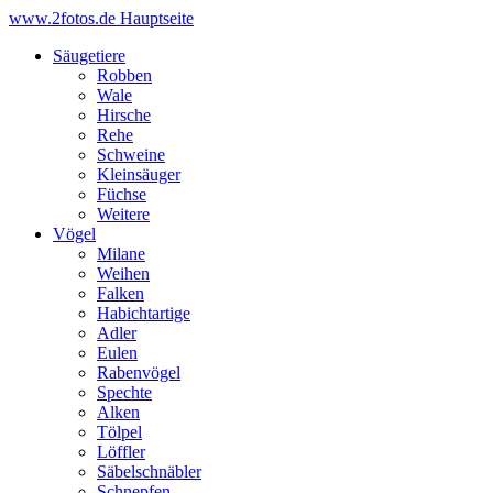
www.2fotos.de
Hauptseite
Säugetiere
Robben
Wale
Hirsche
Rehe
Schweine
Kleinsäuger
Füchse
Weitere
Vögel
Milane
Weihen
Falken
Habichtartige
Adler
Eulen
Rabenvögel
Spechte
Alken
Tölpel
Löffler
Säbelschnäbler
Schnepfen