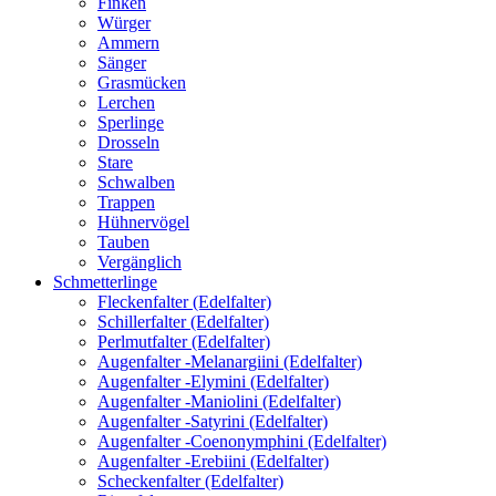
Finken
Würger
Ammern
Sänger
Grasmücken
Lerchen
Sperlinge
Drosseln
Stare
Schwalben
Trappen
Hühnervögel
Tauben
Vergänglich
Schmetterlinge
Fleckenfalter (Edelfalter)
Schillerfalter (Edelfalter)
Perlmutfalter (Edelfalter)
Augenfalter -Melanargiini (Edelfalter)
Augenfalter -Elymini (Edelfalter)
Augenfalter -Maniolini (Edelfalter)
Augenfalter -Satyrini (Edelfalter)
Augenfalter -Coenonymphini (Edelfalter)
Augenfalter -Erebiini (Edelfalter)
Scheckenfalter (Edelfalter)