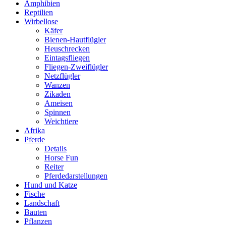
Amphibien
Reptilien
Wirbellose
Käfer
Bienen-Hautflügler
Heuschrecken
Eintagsfliegen
Fliegen-Zweiflügler
Netzflügler
Wanzen
Zikaden
Ameisen
Spinnen
Weichtiere
Afrika
Pferde
Details
Horse Fun
Reiter
Pferdedarstellungen
Hund und Katze
Fische
Landschaft
Bauten
Pflanzen