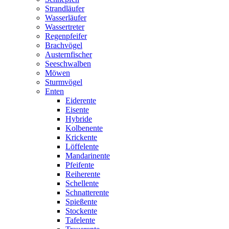
Strandläufer
Wasserläufer
Wassertreter
Regenpfeifer
Brachvögel
Austernfischer
Seeschwalben
Möwen
Sturmvögel
Enten
Eiderente
Eisente
Hybride
Kolbenente
Krickente
Löffelente
Mandarinente
Pfeifente
Reiherente
Schellente
Schnatterente
Spießente
Stockente
Tafelente