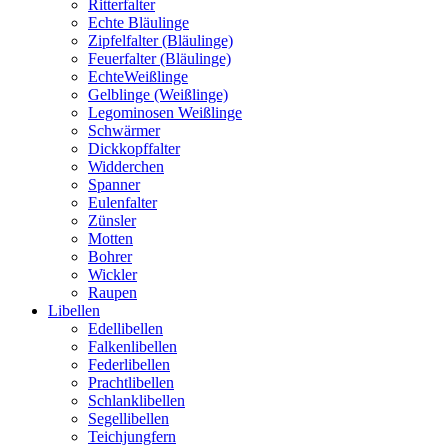
Ritterfalter
Echte Bläulinge
Zipfelfalter (Bläulinge)
Feuerfalter (Bläulinge)
EchteWeißlinge
Gelblinge (Weißlinge)
Legominosen Weißlinge
Schwärmer
Dickkopffalter
Widderchen
Spanner
Eulenfalter
Zünsler
Motten
Bohrer
Wickler
Raupen
Libellen
Edellibellen
Falkenlibellen
Federlibellen
Prachtlibellen
Schlanklibellen
Segellibellen
Teichjungfern