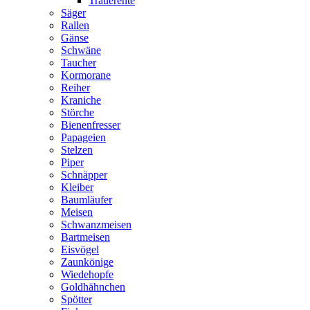
Trauerente
Säger
Rallen
Gänse
Schwäne
Taucher
Kormorane
Reiher
Kraniche
Störche
Bienenfresser
Papageien
Stelzen
Piper
Schnäpper
Kleiber
Baumläufer
Meisen
Schwanzmeisen
Bartmeisen
Eisvögel
Zaunkönige
Wiedehopfe
Goldhähnchen
Spötter