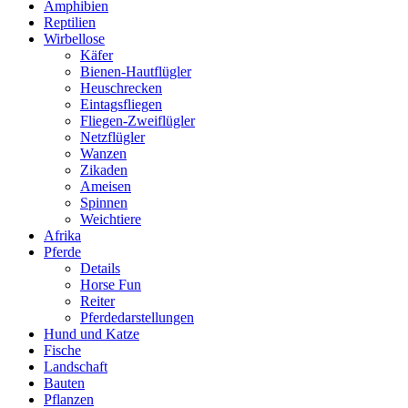
Amphibien
Reptilien
Wirbellose
Käfer
Bienen-Hautflügler
Heuschrecken
Eintagsfliegen
Fliegen-Zweiflügler
Netzflügler
Wanzen
Zikaden
Ameisen
Spinnen
Weichtiere
Afrika
Pferde
Details
Horse Fun
Reiter
Pferdedarstellungen
Hund und Katze
Fische
Landschaft
Bauten
Pflanzen