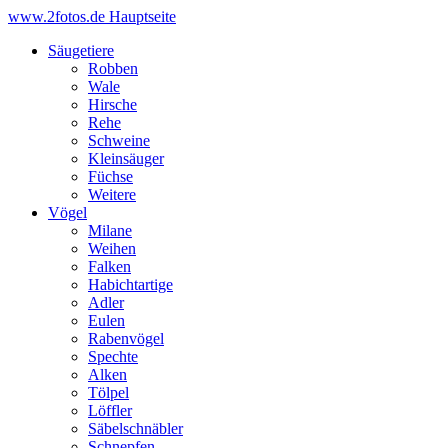
www.2fotos.de
Hauptseite
Säugetiere
Robben
Wale
Hirsche
Rehe
Schweine
Kleinsäuger
Füchse
Weitere
Vögel
Milane
Weihen
Falken
Habichtartige
Adler
Eulen
Rabenvögel
Spechte
Alken
Tölpel
Löffler
Säbelschnäbler
Schnepfen