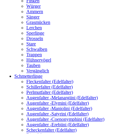
Finken
Würger
Ammern
Sänger
Grasmücken
Lerchen
Sperlinge
Drosseln
Stare
Schwalben
Trappen
Hühnervögel
Tauben
Vergänglich
Schmetterlinge
Fleckenfalter (Edelfalter)
Schillerfalter (Edelfalter)
Perlmutfalter (Edelfalter)
Augenfalter -Melanargiini (Edelfalter)
Augenfalter -Elymini (Edelfalter)
Augenfalter -Maniolini (Edelfalter)
Augenfalter -Satyrini (Edelfalter)
Augenfalter -Coenonymphini (Edelfalter)
Augenfalter -Erebiini (Edelfalter)
Scheckenfalter (Edelfalter)