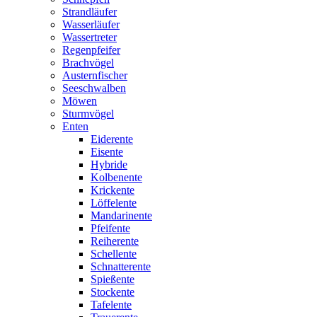
Strandläufer
Wasserläufer
Wassertreter
Regenpfeifer
Brachvögel
Austernfischer
Seeschwalben
Möwen
Sturmvögel
Enten
Eiderente
Eisente
Hybride
Kolbenente
Krickente
Löffelente
Mandarinente
Pfeifente
Reiherente
Schellente
Schnatterente
Spießente
Stockente
Tafelente