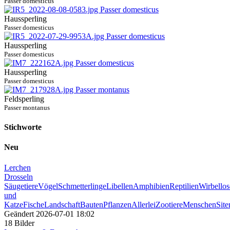
Passer domesticus
Haussperling
Passer domesticus
Haussperling
Passer domesticus
Haussperling
Passer domesticus
Feldsperling
Passer montanus
Stichworte
Neu
Lerchen
Drosseln
Säugetiere
Vögel
Schmetterlinge
Libellen
Amphibien
Reptilien
Wirbellos
und
Katze
Fische
Landschaft
Bauten
Pflanzen
Allerlei
Zootiere
Menschen
Sit
Geändert
2026-07-01 18:02
18 Bilder