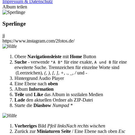
Impressum & Datenschutz
Album teilen
Sperlinge
jj
https://www.instagram.com/2fotos.de/
Obere
Navigationsleiste
mit
Home
Button
Suche
- verwende
für eine exakte,
für eine
"A B"
A und B
erweiterte Suche. Trennzeichen für einzelne Worte sind
(Leerzeichen),
(
,
)
,
[
,
]
,
+
,
.
,
_
,
/
und
-
Hintergrund Audio Player
Eine Ebene nach
oben
Album
Information
Teile
und
Like
das Album in sozilalen Medien
Lade
den aktuellen Ordner als ZIP-Datei
Starte die
Diashow
Numpad *
Vorheriges
Bild
Pfeil links
Nach rechts wischen
Zurück zur
Miniaturen Seite
/ Eine Ebene nach oben
Esc