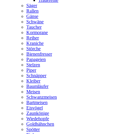
Trauerente
Säger
Rallen
Gänse
Schwäne
Taucher
Kormorane
Reiher
Kraniche
Störche
Bienenfresser
Papageien
Stelzen
Piper
Schnäpper
Kleiber
Baumläufer
Meisen
Schwanzmeisen
Bartmeisen
Eisvögel
Zaunkönige
Wiedehopfe
Goldhähnchen
Spötter