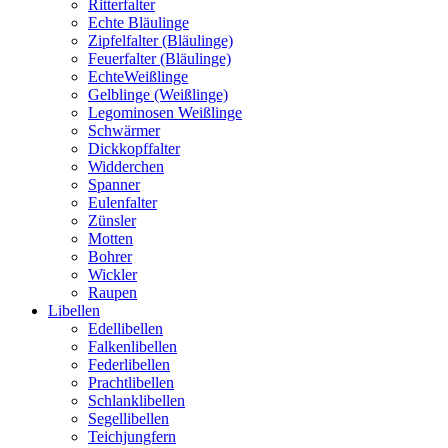
Ritterfalter
Echte Bläulinge
Zipfelfalter (Bläulinge)
Feuerfalter (Bläulinge)
EchteWeißlinge
Gelblinge (Weißlinge)
Legominosen Weißlinge
Schwärmer
Dickkopffalter
Widderchen
Spanner
Eulenfalter
Zünsler
Motten
Bohrer
Wickler
Raupen
Libellen
Edellibellen
Falkenlibellen
Federlibellen
Prachtlibellen
Schlanklibellen
Segellibellen
Teichjungfern