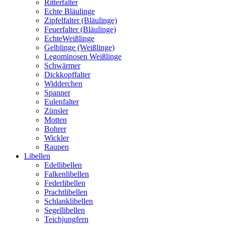
Ritterfalter
Echte Bläulinge
Zipfelfalter (Bläulinge)
Feuerfalter (Bläulinge)
EchteWeißlinge
Gelblinge (Weißlinge)
Legominosen Weißlinge
Schwärmer
Dickkopffalter
Widderchen
Spanner
Eulenfalter
Zünsler
Motten
Bohrer
Wickler
Raupen
Libellen
Edellibellen
Falkenlibellen
Federlibellen
Prachtlibellen
Schlanklibellen
Segellibellen
Teichjungfern