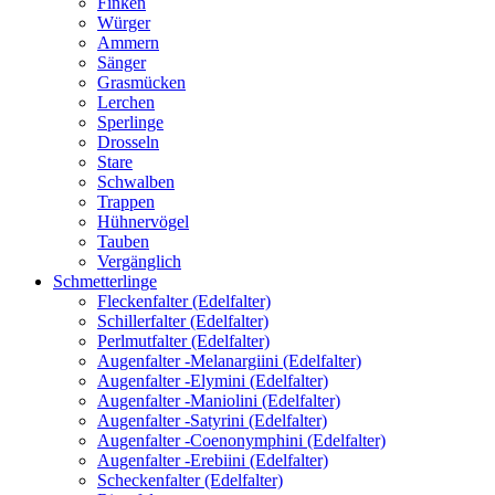
Finken
Würger
Ammern
Sänger
Grasmücken
Lerchen
Sperlinge
Drosseln
Stare
Schwalben
Trappen
Hühnervögel
Tauben
Vergänglich
Schmetterlinge
Fleckenfalter (Edelfalter)
Schillerfalter (Edelfalter)
Perlmutfalter (Edelfalter)
Augenfalter -Melanargiini (Edelfalter)
Augenfalter -Elymini (Edelfalter)
Augenfalter -Maniolini (Edelfalter)
Augenfalter -Satyrini (Edelfalter)
Augenfalter -Coenonymphini (Edelfalter)
Augenfalter -Erebiini (Edelfalter)
Scheckenfalter (Edelfalter)