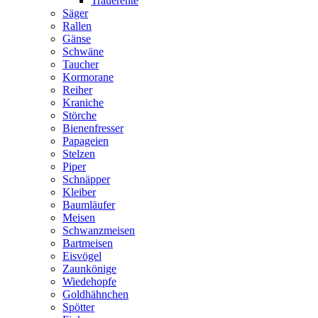
Trauerente
Säger
Rallen
Gänse
Schwäne
Taucher
Kormorane
Reiher
Kraniche
Störche
Bienenfresser
Papageien
Stelzen
Piper
Schnäpper
Kleiber
Baumläufer
Meisen
Schwanzmeisen
Bartmeisen
Eisvögel
Zaunkönige
Wiedehopfe
Goldhähnchen
Spötter