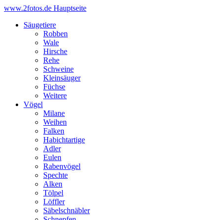
www.2fotos.de
Hauptseite
Säugetiere
Robben
Wale
Hirsche
Rehe
Schweine
Kleinsäuger
Füchse
Weitere
Vögel
Milane
Weihen
Falken
Habichtartige
Adler
Eulen
Rabenvögel
Spechte
Alken
Tölpel
Löffler
Säbelschnäbler
Schnepfen