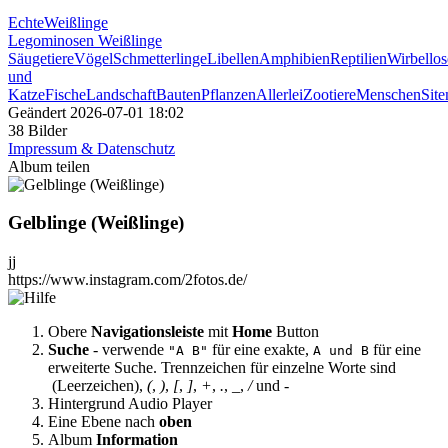
EchteWeißlinge
Legominosen Weißlinge
Säugetiere
Vögel
Schmetterlinge
Libellen
Amphibien
Reptilien
Wirbellos
und
Katze
Fische
Landschaft
Bauten
Pflanzen
Allerlei
Zootiere
Menschen
Sit
Geändert
2026-07-01 18:02
38 Bilder
Impressum & Datenschutz
Album teilen
Gelblinge (Weißlinge)
jj
https://www.instagram.com/2fotos.de/
Obere
Navigationsleiste
mit
Home
Button
Suche
- verwende
für eine exakte,
für eine
"A B"
A und B
erweiterte Suche. Trennzeichen für einzelne Worte sind
(Leerzeichen),
(
,
)
,
[
,
]
,
+
,
.
,
_
,
/
und
-
Hintergrund Audio Player
Eine Ebene nach
oben
Album
Information