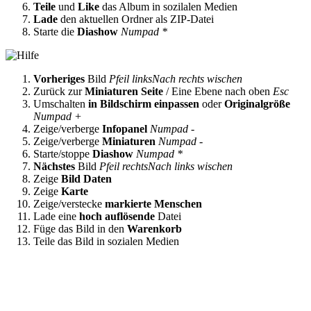
Teile
und
Like
das Album in sozilalen Medien
Lade
den aktuellen Ordner als ZIP-Datei
Starte die
Diashow
Numpad *
Vorheriges
Bild
Pfeil links
Nach rechts wischen
Zurück zur
Miniaturen Seite
/ Eine Ebene nach oben
Esc
Umschalten
in Bildschirm einpassen
oder
Originalgröße
Numpad +
Zeige/verberge
Infopanel
Numpad -
Zeige/verberge
Miniaturen
Numpad -
Starte/stoppe
Diashow
Numpad *
Nächstes
Bild
Pfeil rechts
Nach links wischen
Zeige
Bild Daten
Zeige
Karte
Zeige/verstecke
markierte Menschen
Lade eine
hoch auflösende
Datei
Füge das Bild in den
Warenkorb
Teile das Bild in sozialen Medien