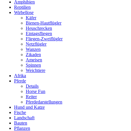
Amphibien
Reptilien
Wirbellose
Käfer
Bienen-Hautflügler
Heuschrecken
Eintagsfliegen
Fliegen-Zweiflügler
Netzflügler
Wanzen
Zikaden
Ameisen
Spinnen
Weichtiere
Afrika
Pferde
Details
Horse Fun
Reiter
Pferdedarstellungen
Hund und Katze
Fische
Landschaft
Bauten
Pflanzen