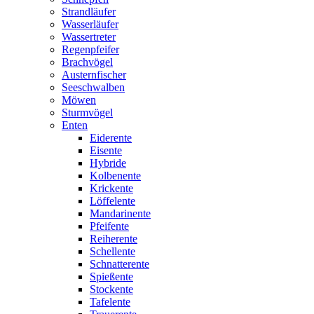
Strandläufer
Wasserläufer
Wassertreter
Regenpfeifer
Brachvögel
Austernfischer
Seeschwalben
Möwen
Sturmvögel
Enten
Eiderente
Eisente
Hybride
Kolbenente
Krickente
Löffelente
Mandarinente
Pfeifente
Reiherente
Schellente
Schnatterente
Spießente
Stockente
Tafelente