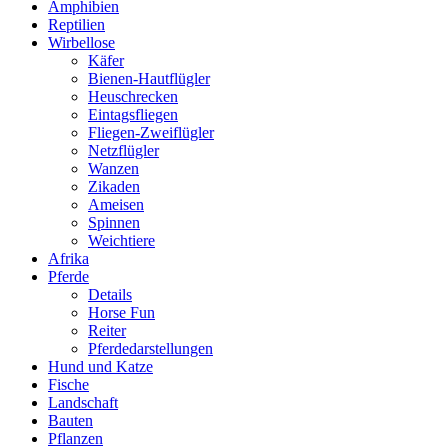
Amphibien
Reptilien
Wirbellose
Käfer
Bienen-Hautflügler
Heuschrecken
Eintagsfliegen
Fliegen-Zweiflügler
Netzflügler
Wanzen
Zikaden
Ameisen
Spinnen
Weichtiere
Afrika
Pferde
Details
Horse Fun
Reiter
Pferdedarstellungen
Hund und Katze
Fische
Landschaft
Bauten
Pflanzen