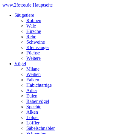
www.2fotos.de
Hauptseite
Säugetiere
Robben
Wale
Hirsche
Rehe
Schweine
Kleinsäuger
Füchse
Weitere
Vögel
Milane
Weihen
Falken
Habichtartige
Adler
Eulen
Rabenvögel
Spechte
Alken
Tölpel
Löffler
Säbelschnäbler
Schnepfen