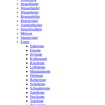
Strandläufer
Wasserläufer
Wassertreter
Regenpfeifer
Brachvögel
Austernfischer
Seeschwalben
Möwen
Sturmvögel
Enten
Eiderente
Eisente
Hybride
Kolbenente
Krickente
Löffelente
Mandarinente
Pfeifente
Reiherente
Schellente
Schnatterente
Spießente
Stockente
Tafelente