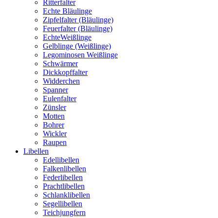
Ritterfalter
Echte Bläulinge
Zipfelfalter (Bläulinge)
Feuerfalter (Bläulinge)
EchteWeißlinge
Gelblinge (Weißlinge)
Legominosen Weißlinge
Schwärmer
Dickkopffalter
Widderchen
Spanner
Eulenfalter
Zünsler
Motten
Bohrer
Wickler
Raupen
Libellen
Edellibellen
Falkenlibellen
Federlibellen
Prachtlibellen
Schlanklibellen
Segellibellen
Teichjungfern