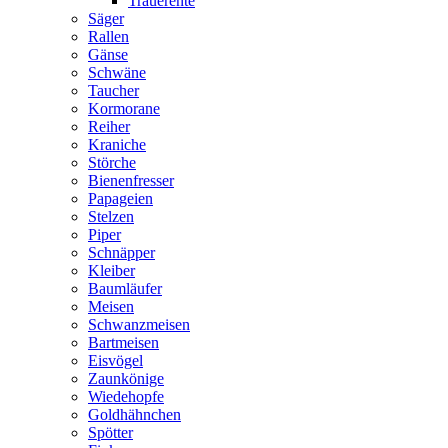
Trauerente
Säger
Rallen
Gänse
Schwäne
Taucher
Kormorane
Reiher
Kraniche
Störche
Bienenfresser
Papageien
Stelzen
Piper
Schnäpper
Kleiber
Baumläufer
Meisen
Schwanzmeisen
Bartmeisen
Eisvögel
Zaunkönige
Wiedehopfe
Goldhähnchen
Spötter