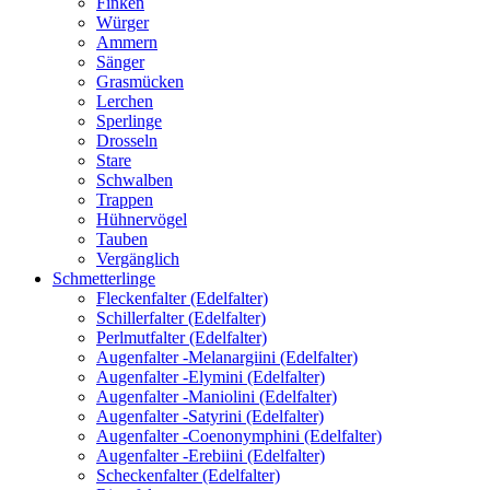
Finken
Würger
Ammern
Sänger
Grasmücken
Lerchen
Sperlinge
Drosseln
Stare
Schwalben
Trappen
Hühnervögel
Tauben
Vergänglich
Schmetterlinge
Fleckenfalter (Edelfalter)
Schillerfalter (Edelfalter)
Perlmutfalter (Edelfalter)
Augenfalter -Melanargiini (Edelfalter)
Augenfalter -Elymini (Edelfalter)
Augenfalter -Maniolini (Edelfalter)
Augenfalter -Satyrini (Edelfalter)
Augenfalter -Coenonymphini (Edelfalter)
Augenfalter -Erebiini (Edelfalter)
Scheckenfalter (Edelfalter)