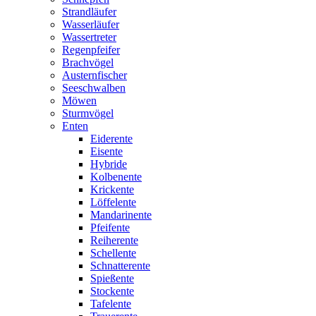
Strandläufer
Wasserläufer
Wassertreter
Regenpfeifer
Brachvögel
Austernfischer
Seeschwalben
Möwen
Sturmvögel
Enten
Eiderente
Eisente
Hybride
Kolbenente
Krickente
Löffelente
Mandarinente
Pfeifente
Reiherente
Schellente
Schnatterente
Spießente
Stockente
Tafelente