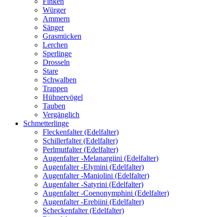
Finken
Würger
Ammern
Sänger
Grasmücken
Lerchen
Sperlinge
Drosseln
Stare
Schwalben
Trappen
Hühnervögel
Tauben
Vergänglich
Schmetterlinge
Fleckenfalter (Edelfalter)
Schillerfalter (Edelfalter)
Perlmutfalter (Edelfalter)
Augenfalter -Melanargiini (Edelfalter)
Augenfalter -Elymini (Edelfalter)
Augenfalter -Maniolini (Edelfalter)
Augenfalter -Satyrini (Edelfalter)
Augenfalter -Coenonymphini (Edelfalter)
Augenfalter -Erebiini (Edelfalter)
Scheckenfalter (Edelfalter)