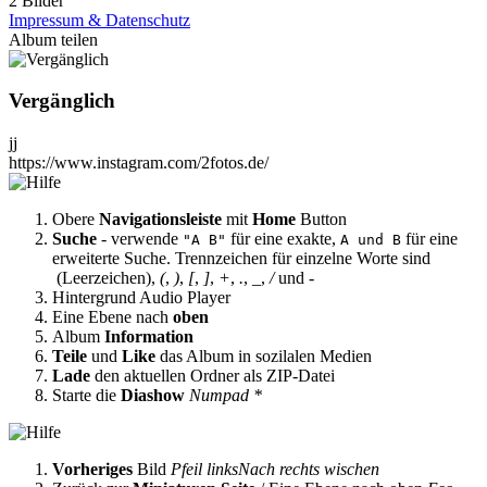
2 Bilder
Impressum & Datenschutz
Album teilen
Vergänglich
jj
https://www.instagram.com/2fotos.de/
Obere
Navigationsleiste
mit
Home
Button
Suche
- verwende
für eine exakte,
für eine
"A B"
A und B
erweiterte Suche. Trennzeichen für einzelne Worte sind
(Leerzeichen),
(
,
)
,
[
,
]
,
+
,
.
,
_
,
/
und
-
Hintergrund Audio Player
Eine Ebene nach
oben
Album
Information
Teile
und
Like
das Album in sozilalen Medien
Lade
den aktuellen Ordner als ZIP-Datei
Starte die
Diashow
Numpad *
Vorheriges
Bild
Pfeil links
Nach rechts wischen