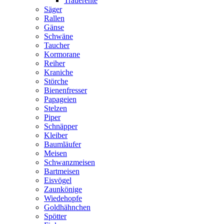
Trauerente
Säger
Rallen
Gänse
Schwäne
Taucher
Kormorane
Reiher
Kraniche
Störche
Bienenfresser
Papageien
Stelzen
Piper
Schnäpper
Kleiber
Baumläufer
Meisen
Schwanzmeisen
Bartmeisen
Eisvögel
Zaunkönige
Wiedehopfe
Goldhähnchen
Spötter