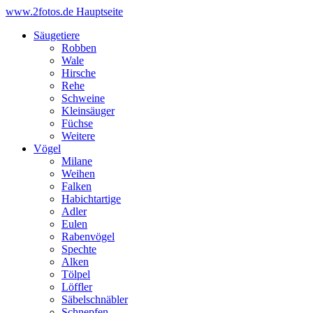
www.2fotos.de
Hauptseite
Säugetiere
Robben
Wale
Hirsche
Rehe
Schweine
Kleinsäuger
Füchse
Weitere
Vögel
Milane
Weihen
Falken
Habichtartige
Adler
Eulen
Rabenvögel
Spechte
Alken
Tölpel
Löffler
Säbelschnäbler
Schnepfen