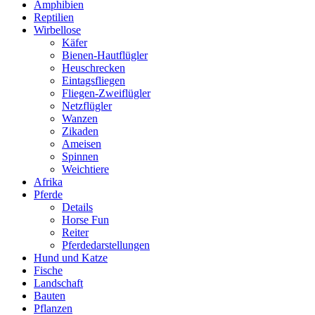
Amphibien
Reptilien
Wirbellose
Käfer
Bienen-Hautflügler
Heuschrecken
Eintagsfliegen
Fliegen-Zweiflügler
Netzflügler
Wanzen
Zikaden
Ameisen
Spinnen
Weichtiere
Afrika
Pferde
Details
Horse Fun
Reiter
Pferdedarstellungen
Hund und Katze
Fische
Landschaft
Bauten
Pflanzen