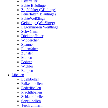
Ritterfalter
Echte Bläulinge
Zipfelfalter (Bläulinge)
Feuerfalter (Bläulinge)
EchteWeißlinge
Gelblinge (Weißlinge)
Legominosen Weißlinge
Schwärmer
Dickkopffalter
Widderchen
Spanner
Eulenfalter
Zünsler
Motten
Bohrer
Wickler
Raupen
Libellen
Edellibellen
Falkenlibellen
Federlibellen
Prachtlibellen
Schlanklibellen
Segellibellen
Teichjungfern