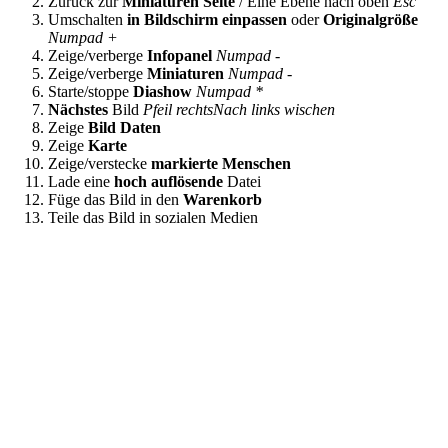
Zurück zur
Miniaturen Seite
/ Eine Ebene nach oben
Esc
Umschalten
in Bildschirm einpassen
oder
Originalgröße
Numpad +
Zeige/verberge
Infopanel
Numpad -
Zeige/verberge
Miniaturen
Numpad -
Starte/stoppe
Diashow
Numpad *
Nächstes
Bild
Pfeil rechts
Nach links wischen
Zeige
Bild Daten
Zeige
Karte
Zeige/verstecke
markierte Menschen
Lade eine
hoch auflösende
Datei
Füge das Bild in den
Warenkorb
Teile das Bild in sozialen Medien