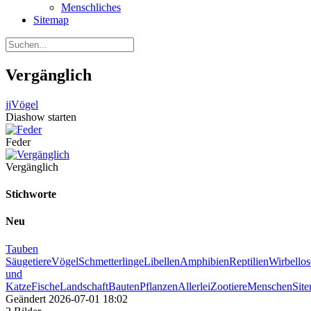
Menschliches
Sitemap
Vergänglich
jj
Vögel
Diashow starten
Feder
Vergänglich
Stichworte
Neu
Tauben
Säugetiere
Vögel
Schmetterlinge
Libellen
Amphibien
Reptilien
Wirbellos
und
Katze
Fische
Landschaft
Bauten
Pflanzen
Allerlei
Zootiere
Menschen
Sit
Geändert
2026-07-01 18:02