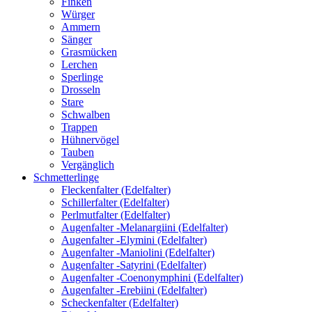
Finken
Würger
Ammern
Sänger
Grasmücken
Lerchen
Sperlinge
Drosseln
Stare
Schwalben
Trappen
Hühnervögel
Tauben
Vergänglich
Schmetterlinge
Fleckenfalter (Edelfalter)
Schillerfalter (Edelfalter)
Perlmutfalter (Edelfalter)
Augenfalter -Melanargiini (Edelfalter)
Augenfalter -Elymini (Edelfalter)
Augenfalter -Maniolini (Edelfalter)
Augenfalter -Satyrini (Edelfalter)
Augenfalter -Coenonymphini (Edelfalter)
Augenfalter -Erebiini (Edelfalter)
Scheckenfalter (Edelfalter)