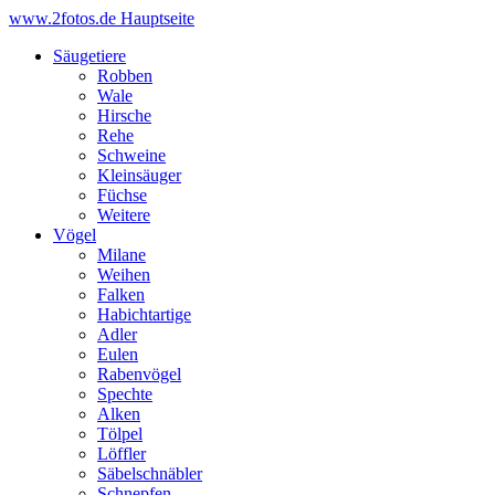
www.2fotos.de
Hauptseite
Säugetiere
Robben
Wale
Hirsche
Rehe
Schweine
Kleinsäuger
Füchse
Weitere
Vögel
Milane
Weihen
Falken
Habichtartige
Adler
Eulen
Rabenvögel
Spechte
Alken
Tölpel
Löffler
Säbelschnäbler
Schnepfen