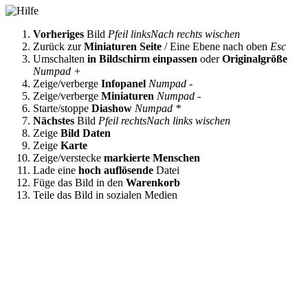
Vorheriges
Bild
Pfeil links
Nach rechts wischen
Zurück zur
Miniaturen Seite
/ Eine Ebene nach oben
Esc
Umschalten
in Bildschirm einpassen
oder
Originalgröße
Numpad +
Zeige/verberge
Infopanel
Numpad -
Zeige/verberge
Miniaturen
Numpad -
Starte/stoppe
Diashow
Numpad *
Nächstes
Bild
Pfeil rechts
Nach links wischen
Zeige
Bild Daten
Zeige
Karte
Zeige/verstecke
markierte Menschen
Lade eine
hoch auflösende
Datei
Füge das Bild in den
Warenkorb
Teile das Bild in sozialen Medien