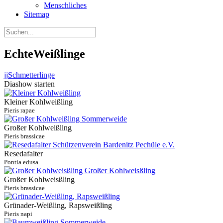
Menschliches
Sitemap
EchteWeißlinge
jj
Schmetterlinge
Diashow starten
Kleiner Kohlweißling
Pieris rapae
Großer Kohlweißling
Pieris brassicae
Resedafalter
Pontia edusa
Großer Kohlweisßling
Pieris brassicae
Grünader-Weißling, Rapsweißling
Pieris napi