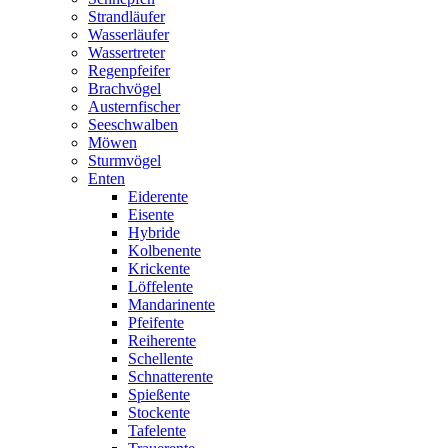
Strandläufer
Wasserläufer
Wassertreter
Regenpfeifer
Brachvögel
Austernfischer
Seeschwalben
Möwen
Sturmvögel
Enten
Eiderente
Eisente
Hybride
Kolbenente
Krickente
Löffelente
Mandarinente
Pfeifente
Reiherente
Schellente
Schnatterente
Spießente
Stockente
Tafelente