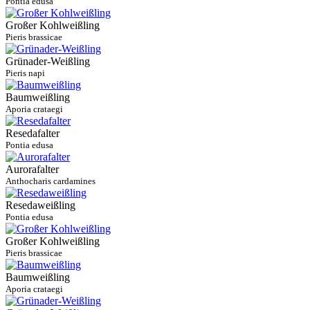
Pontia edusa
Großer Kohlweißling
Pieris brassicae
Grünader-Weißling
Pieris napi
Baumweißling
Aporia crataegi
Resedafalter
Pontia edusa
Aurorafalter
Anthocharis cardamines
Resedaweißling
Pontia edusa
Großer Kohlweißling
Pieris brassicae
Baumweißling
Aporia crataegi