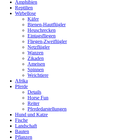
Amphibien
Reptilien
Wirbellose
Käfer
Bienen-Hautflügler
Heuschrecken
Eintagsfliegen
Fliegen-Zweiflügler
Netzflügler
Wanzen
Zikaden
Ameisen
Spinnen
Weichtiere
Afrika
Pferde
Details
Horse Fun
Reiter
Pferdedarstellungen
Hund und Katze
Fische
Landschaft
Bauten
Pflanzen