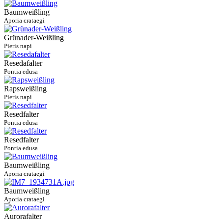
Baumweißling
Aporia crataegi
Grünader-Weißling
Pieris napi
Resedafalter
Pontia edusa
Rapsweißling
Pieris napi
Resedfalter
Pontia edusa
Resedfalter
Pontia edusa
Baumweißling
Aporia crataegi
Baumweißling
Aporia crataegi
Aurorafalter