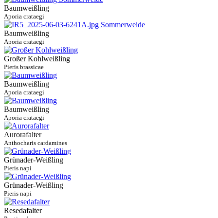
Baumweißling
Aporia crataegi
Baumweißling
Aporia crataegi
Großer Kohlweißling
Pieris brassicae
Baumweißling
Aporia crataegi
Baumweißling
Aporia crataegi
Aurorafalter
Anthocharis cardamines
Grünader-Weißling
Pieris napi
Grünader-Weißling
Pieris napi
Resedafalter