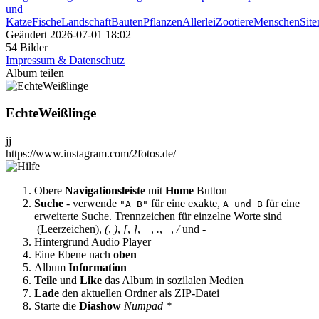
und
Katze
Fische
Landschaft
Bauten
Pflanzen
Allerlei
Zootiere
Menschen
Sit
Geändert
2026-07-01 18:02
54 Bilder
Impressum & Datenschutz
Album teilen
EchteWeißlinge
jj
https://www.instagram.com/2fotos.de/
Obere
Navigationsleiste
mit
Home
Button
Suche
- verwende
für eine exakte,
für eine
"A B"
A und B
erweiterte Suche. Trennzeichen für einzelne Worte sind
(Leerzeichen),
(
,
)
,
[
,
]
,
+
,
.
,
_
,
/
und
-
Hintergrund Audio Player
Eine Ebene nach
oben
Album
Information
Teile
und
Like
das Album in sozilalen Medien
Lade
den aktuellen Ordner als ZIP-Datei
Starte die
Diashow
Numpad *