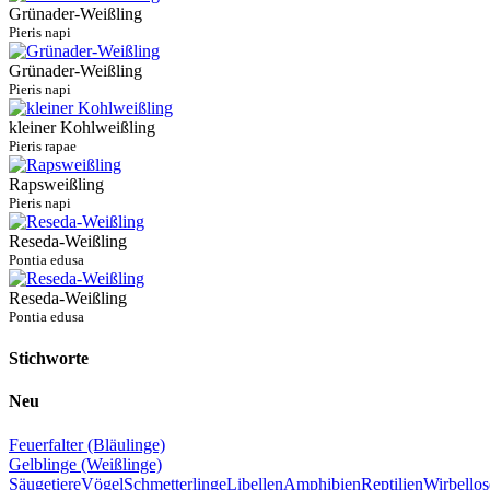
Grünader-Weißling
Pieris napi
Grünader-Weißling
Pieris napi
kleiner Kohlweißling
Pieris rapae
Rapsweißling
Pieris napi
Reseda-Weißling
Pontia edusa
Reseda-Weißling
Pontia edusa
Stichworte
Neu
Feuerfalter (Bläulinge)
Gelblinge (Weißlinge)
Säugetiere
Vögel
Schmetterlinge
Libellen
Amphibien
Reptilien
Wirbellos