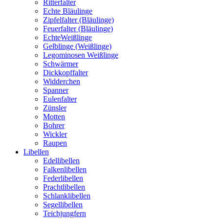
Ritterfalter
Echte Bläulinge
Zipfelfalter (Bläulinge)
Feuerfalter (Bläulinge)
EchteWeißlinge
Gelblinge (Weißlinge)
Legominosen Weißlinge
Schwärmer
Dickkopffalter
Widderchen
Spanner
Eulenfalter
Zünsler
Motten
Bohrer
Wickler
Raupen
Libellen
Edellibellen
Falkenlibellen
Federlibellen
Prachtlibellen
Schlanklibellen
Segellibellen
Teichjungfern