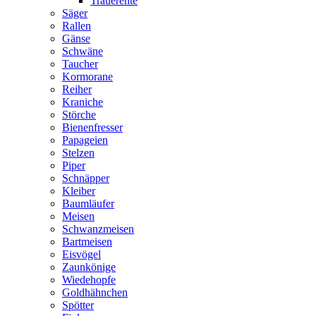
Trauerente
Säger
Rallen
Gänse
Schwäne
Taucher
Kormorane
Reiher
Kraniche
Störche
Bienenfresser
Papageien
Stelzen
Piper
Schnäpper
Kleiber
Baumläufer
Meisen
Schwanzmeisen
Bartmeisen
Eisvögel
Zaunkönige
Wiedehopfe
Goldhähnchen
Spötter