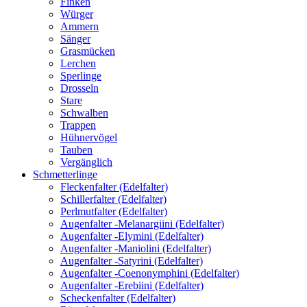
Finken
Würger
Ammern
Sänger
Grasmücken
Lerchen
Sperlinge
Drosseln
Stare
Schwalben
Trappen
Hühnervögel
Tauben
Vergänglich
Schmetterlinge
Fleckenfalter (Edelfalter)
Schillerfalter (Edelfalter)
Perlmutfalter (Edelfalter)
Augenfalter -Melanargiini (Edelfalter)
Augenfalter -Elymini (Edelfalter)
Augenfalter -Maniolini (Edelfalter)
Augenfalter -Satyrini (Edelfalter)
Augenfalter -Coenonymphini (Edelfalter)
Augenfalter -Erebiini (Edelfalter)
Scheckenfalter (Edelfalter)