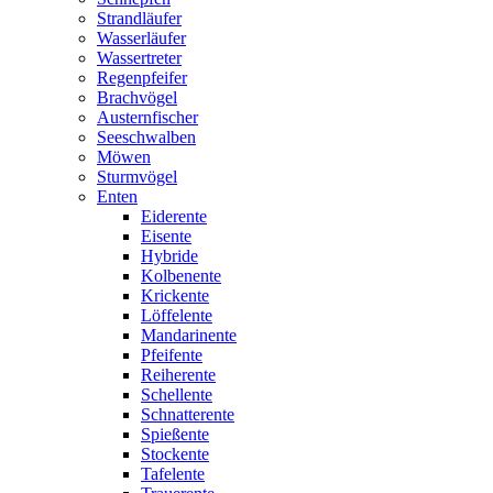
Strandläufer
Wasserläufer
Wassertreter
Regenpfeifer
Brachvögel
Austernfischer
Seeschwalben
Möwen
Sturmvögel
Enten
Eiderente
Eisente
Hybride
Kolbenente
Krickente
Löffelente
Mandarinente
Pfeifente
Reiherente
Schellente
Schnatterente
Spießente
Stockente
Tafelente