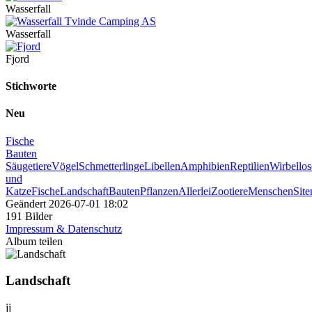
Wasserfall
Wasserfall
Fjord
Stichworte
Neu
Fische
Bauten
Säugetiere
Vögel
Schmetterlinge
Libellen
Amphibien
Reptilien
Wirbellos
und
Katze
Fische
Landschaft
Bauten
Pflanzen
Allerlei
Zootiere
Menschen
Sit
Geändert
2026-07-01 18:02
191 Bilder
Impressum & Datenschutz
Album teilen
Landschaft
jj