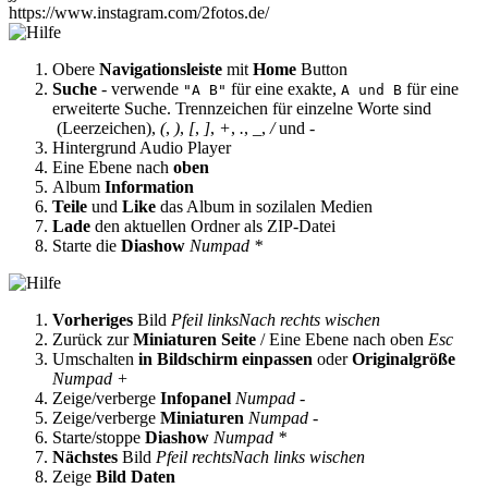
https://www.instagram.com/2fotos.de/
Obere
Navigationsleiste
mit
Home
Button
Suche
- verwende
für eine exakte,
für eine
"A B"
A und B
erweiterte Suche. Trennzeichen für einzelne Worte sind
(Leerzeichen),
(
,
)
,
[
,
]
,
+
,
.
,
_
,
/
und
-
Hintergrund Audio Player
Eine Ebene nach
oben
Album
Information
Teile
und
Like
das Album in sozilalen Medien
Lade
den aktuellen Ordner als ZIP-Datei
Starte die
Diashow
Numpad *
Vorheriges
Bild
Pfeil links
Nach rechts wischen
Zurück zur
Miniaturen Seite
/ Eine Ebene nach oben
Esc
Umschalten
in Bildschirm einpassen
oder
Originalgröße
Numpad +
Zeige/verberge
Infopanel
Numpad -
Zeige/verberge
Miniaturen
Numpad -
Starte/stoppe
Diashow
Numpad *
Nächstes
Bild
Pfeil rechts
Nach links wischen
Zeige
Bild Daten