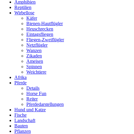
Amphibien
Reptilien
Wirbellose
Käfer
Bienen-Hautflügler
Heuschrecken
Eintagsfliegen
Fliegen-Zweiflügler
Netzflügler
Wanzen
Zikaden
Ameisen
Spinnen
Weichtiere
Afrika
Pferde
Details
Horse Fun
Reiter
Pferdedarstellungen
Hund und Katze
Fische
Landschaft
Bauten
Pflanzen