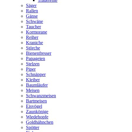
Trauerente
Säger
Rallen
Gänse
Schwäne
Taucher
Kormorane
Reiher
Kraniche
Störche
Bienenfresser
Papageien
Stelzen
Piper
Schnäpper
Kleiber
Baumläufer
Meisen
Schwanzmeisen
Bartmeisen
Eisvögel
Zaunkönige
Wiedehopfe
Goldhähnchen
Spötter