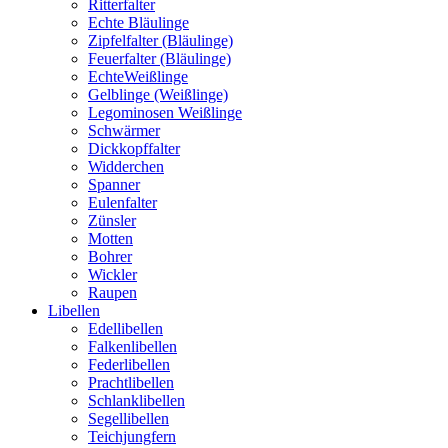
Ritterfalter
Echte Bläulinge
Zipfelfalter (Bläulinge)
Feuerfalter (Bläulinge)
EchteWeißlinge
Gelblinge (Weißlinge)
Legominosen Weißlinge
Schwärmer
Dickkopffalter
Widderchen
Spanner
Eulenfalter
Zünsler
Motten
Bohrer
Wickler
Raupen
Libellen
Edellibellen
Falkenlibellen
Federlibellen
Prachtlibellen
Schlanklibellen
Segellibellen
Teichjungfern