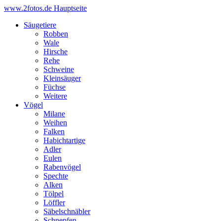
www.2fotos.de
Hauptseite
Säugetiere
Robben
Wale
Hirsche
Rehe
Schweine
Kleinsäuger
Füchse
Weitere
Vögel
Milane
Weihen
Falken
Habichtartige
Adler
Eulen
Rabenvögel
Spechte
Alken
Tölpel
Löffler
Säbelschnäbler
Schnepfen