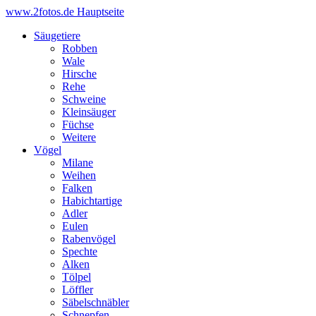
www.2fotos.de
Hauptseite
Säugetiere
Robben
Wale
Hirsche
Rehe
Schweine
Kleinsäuger
Füchse
Weitere
Vögel
Milane
Weihen
Falken
Habichtartige
Adler
Eulen
Rabenvögel
Spechte
Alken
Tölpel
Löffler
Säbelschnäbler
Schnepfen