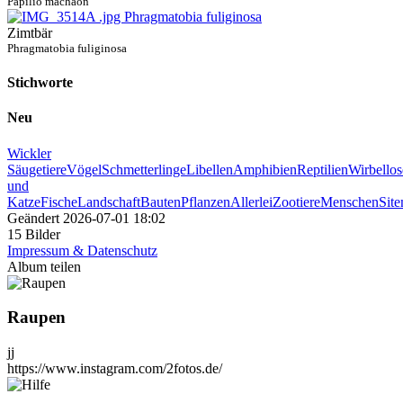
Papilio machaon
Zimtbär
Phragmatobia fuliginosa
Stichworte
Neu
Wickler
Säugetiere
Vögel
Schmetterlinge
Libellen
Amphibien
Reptilien
Wirbellos
und
Katze
Fische
Landschaft
Bauten
Pflanzen
Allerlei
Zootiere
Menschen
Sit
Geändert
2026-07-01 18:02
15 Bilder
Impressum & Datenschutz
Album teilen
Raupen
jj
https://www.instagram.com/2fotos.de/