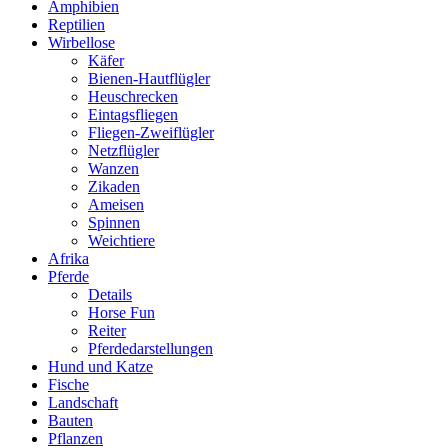
Amphibien
Reptilien
Wirbellose
Käfer
Bienen-Hautflügler
Heuschrecken
Eintagsfliegen
Fliegen-Zweiflügler
Netzflügler
Wanzen
Zikaden
Ameisen
Spinnen
Weichtiere
Afrika
Pferde
Details
Horse Fun
Reiter
Pferdedarstellungen
Hund und Katze
Fische
Landschaft
Bauten
Pflanzen