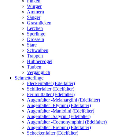
Finken
Würger
Ammern
Sänger
Grasmücken
Lerchen
Sperlinge
Drosseln
Stare
Schwalben
Trappen
Hühnervögel
Tauben
Vergänglich
Schmetterlinge
Fleckenfalter (Edelfalter)
Schillerfalter (Edelfalter)
Perlmutfalter (Edelfalter)
Augenfalter -Melanargiini (Edelfalter)
Augenfalter -Elymini (Edelfalter)
Augenfalter -Maniolini (Edelfalter)
Augenfalter -Satyrini (Edelfalter)
Augenfalter -Coenonymphini (Edelfalter)
Augenfalter -Erebiini (Edelfalter)
Scheckenfalter (Edelfalter)