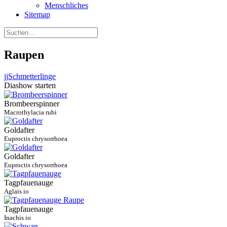
Menschliches
Sitemap
Raupen
jj
Schmetterlinge
Diashow starten
Brombeerspinner
Macrothylacia rubi
Goldafter
Euproctis chrysorrhoea
Goldafter
Euproctis chrysorrhoea
Tagpfauenauge
Aglais io
Tagpfauenauge
Inachis io