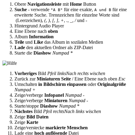
Obere
Navigationsleiste
mit
Home
Button
Suche
- verwende
für eine exakte,
für eine
"A B"
A und B
erweiterte Suche. Trennzeichen für einzelne Worte sind
(Leerzeichen),
(
,
)
,
[
,
]
,
+
,
.
,
_
,
/
und
-
Hintergrund Audio Player
Eine Ebene nach
oben
Album
Information
Teile
und
Like
das Album in sozilalen Medien
Lade
den aktuellen Ordner als ZIP-Datei
Starte die
Diashow
Numpad *
Vorheriges
Bild
Pfeil links
Nach rechts wischen
Zurück zur
Miniaturen Seite
/ Eine Ebene nach oben
Esc
Umschalten
in Bildschirm einpassen
oder
Originalgröße
Numpad +
Zeige/verberge
Infopanel
Numpad -
Zeige/verberge
Miniaturen
Numpad -
Starte/stoppe
Diashow
Numpad *
Nächstes
Bild
Pfeil rechts
Nach links wischen
Zeige
Bild Daten
Zeige
Karte
Zeige/verstecke
markierte Menschen
Lade eine
hoch auflösende
Datei