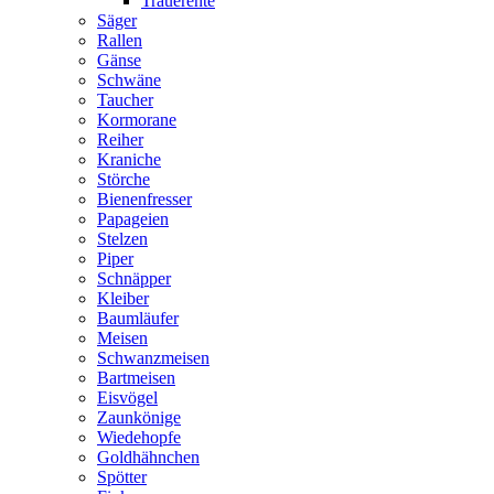
Trauerente
Säger
Rallen
Gänse
Schwäne
Taucher
Kormorane
Reiher
Kraniche
Störche
Bienenfresser
Papageien
Stelzen
Piper
Schnäpper
Kleiber
Baumläufer
Meisen
Schwanzmeisen
Bartmeisen
Eisvögel
Zaunkönige
Wiedehopfe
Goldhähnchen
Spötter