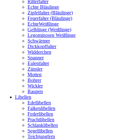
Ritterfalter
Echte Bläulinge
Zipfelfalter (Bläulinge)
Feuerfalter (Bläulinge)
EchteWeißlinge
Gelblinge (Weißlinge)
Legominosen Weißlinge
Schwärmer
Dickkopffalter
Widderchen
Spanner
Eulenfalter
Zünsler
Motten
Bohrer
Wickler
Raupen
Libellen
Edellibellen
Falkenlibellen
Federlibellen
Prachtlibellen
Schlanklibellen
Segellibellen
Teichjungfern