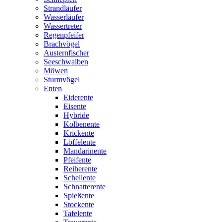
Strandläufer
Wasserläufer
Wassertreter
Regenpfeifer
Brachvögel
Austernfischer
Seeschwalben
Möwen
Sturmvögel
Enten
Eiderente
Eisente
Hybride
Kolbenente
Krickente
Löffelente
Mandarinente
Pfeifente
Reiherente
Schellente
Schnatterente
Spießente
Stockente
Tafelente