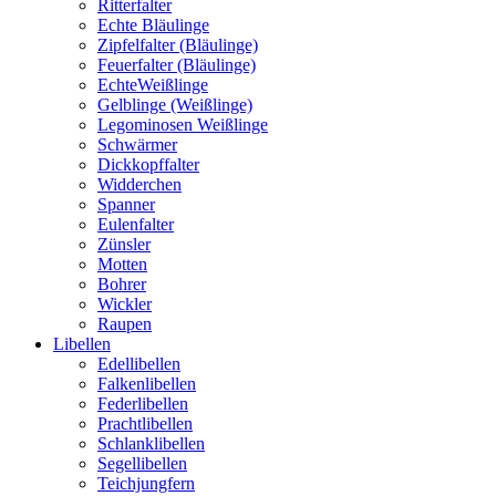
Ritterfalter
Echte Bläulinge
Zipfelfalter (Bläulinge)
Feuerfalter (Bläulinge)
EchteWeißlinge
Gelblinge (Weißlinge)
Legominosen Weißlinge
Schwärmer
Dickkopffalter
Widderchen
Spanner
Eulenfalter
Zünsler
Motten
Bohrer
Wickler
Raupen
Libellen
Edellibellen
Falkenlibellen
Federlibellen
Prachtlibellen
Schlanklibellen
Segellibellen
Teichjungfern