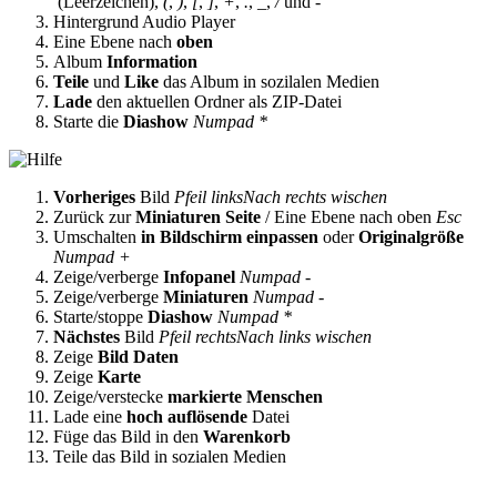
(Leerzeichen),
(
,
)
,
[
,
]
,
+
,
.
,
_
,
/
und
-
Hintergrund Audio Player
Eine Ebene nach
oben
Album
Information
Teile
und
Like
das Album in sozilalen Medien
Lade
den aktuellen Ordner als ZIP-Datei
Starte die
Diashow
Numpad *
Vorheriges
Bild
Pfeil links
Nach rechts wischen
Zurück zur
Miniaturen Seite
/ Eine Ebene nach oben
Esc
Umschalten
in Bildschirm einpassen
oder
Originalgröße
Numpad +
Zeige/verberge
Infopanel
Numpad -
Zeige/verberge
Miniaturen
Numpad -
Starte/stoppe
Diashow
Numpad *
Nächstes
Bild
Pfeil rechts
Nach links wischen
Zeige
Bild Daten
Zeige
Karte
Zeige/verstecke
markierte Menschen
Lade eine
hoch auflösende
Datei
Füge das Bild in den
Warenkorb
Teile das Bild in sozialen Medien