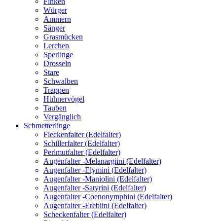
Finken
Würger
Ammern
Sänger
Grasmücken
Lerchen
Sperlinge
Drosseln
Stare
Schwalben
Trappen
Hühnervögel
Tauben
Vergänglich
Schmetterlinge
Fleckenfalter (Edelfalter)
Schillerfalter (Edelfalter)
Perlmutfalter (Edelfalter)
Augenfalter -Melanargiini (Edelfalter)
Augenfalter -Elymini (Edelfalter)
Augenfalter -Maniolini (Edelfalter)
Augenfalter -Satyrini (Edelfalter)
Augenfalter -Coenonymphini (Edelfalter)
Augenfalter -Erebiini (Edelfalter)
Scheckenfalter (Edelfalter)