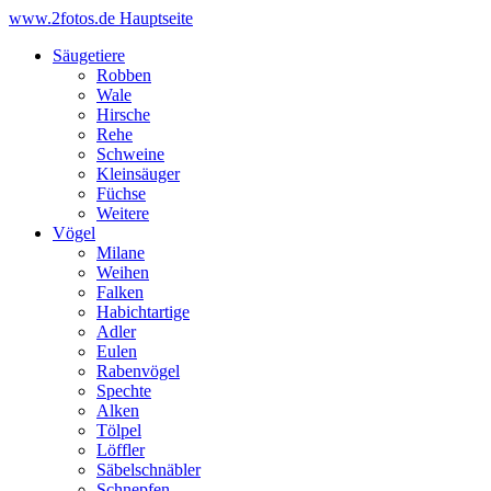
www.2fotos.de
Hauptseite
Säugetiere
Robben
Wale
Hirsche
Rehe
Schweine
Kleinsäuger
Füchse
Weitere
Vögel
Milane
Weihen
Falken
Habichtartige
Adler
Eulen
Rabenvögel
Spechte
Alken
Tölpel
Löffler
Säbelschnäbler
Schnepfen