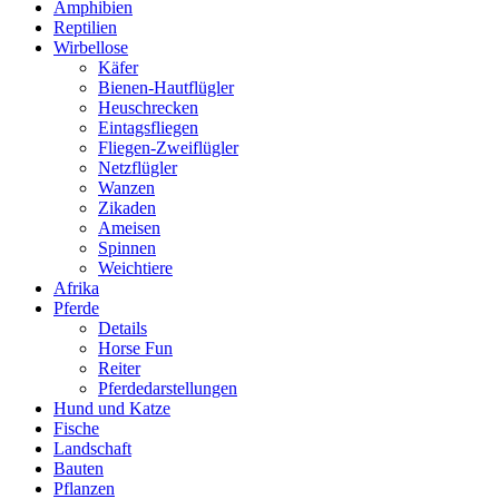
Amphibien
Reptilien
Wirbellose
Käfer
Bienen-Hautflügler
Heuschrecken
Eintagsfliegen
Fliegen-Zweiflügler
Netzflügler
Wanzen
Zikaden
Ameisen
Spinnen
Weichtiere
Afrika
Pferde
Details
Horse Fun
Reiter
Pferdedarstellungen
Hund und Katze
Fische
Landschaft
Bauten
Pflanzen