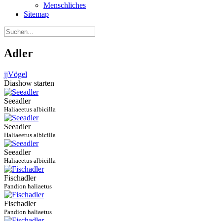
Menschliches
Sitemap
Adler
jj
Vögel
Diashow starten
Seeadler
Haliaeetus albicilla
Seeadler
Haliaeetus albicilla
Seeadler
Haliaeetus albicilla
Fischadler
Pandion haliaetus
Fischadler
Pandion haliaetus