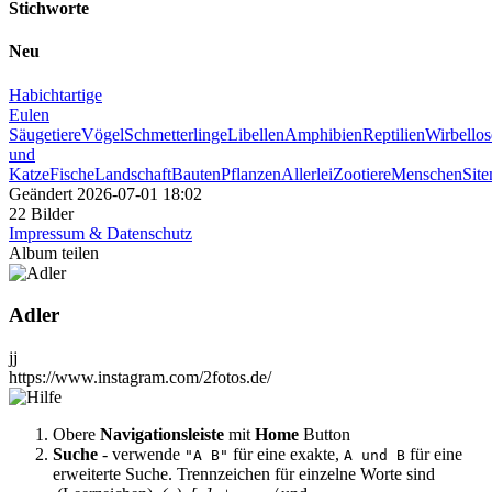
Stichworte
Neu
Habichtartige
Eulen
Säugetiere
Vögel
Schmetterlinge
Libellen
Amphibien
Reptilien
Wirbellos
und
Katze
Fische
Landschaft
Bauten
Pflanzen
Allerlei
Zootiere
Menschen
Sit
Geändert
2026-07-01 18:02
22 Bilder
Impressum & Datenschutz
Album teilen
Adler
jj
https://www.instagram.com/2fotos.de/
Obere
Navigationsleiste
mit
Home
Button
Suche
- verwende
für eine exakte,
für eine
"A B"
A und B
erweiterte Suche. Trennzeichen für einzelne Worte sind