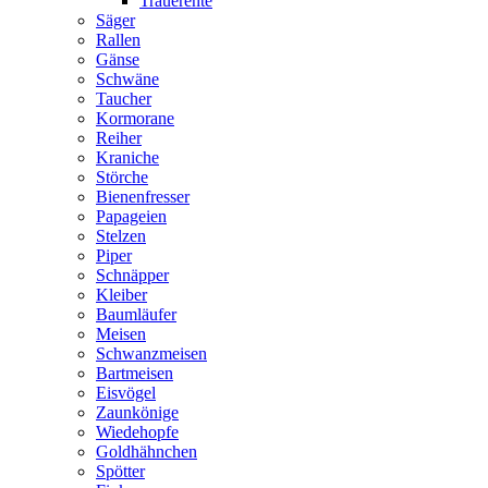
Trauerente
Säger
Rallen
Gänse
Schwäne
Taucher
Kormorane
Reiher
Kraniche
Störche
Bienenfresser
Papageien
Stelzen
Piper
Schnäpper
Kleiber
Baumläufer
Meisen
Schwanzmeisen
Bartmeisen
Eisvögel
Zaunkönige
Wiedehopfe
Goldhähnchen
Spötter