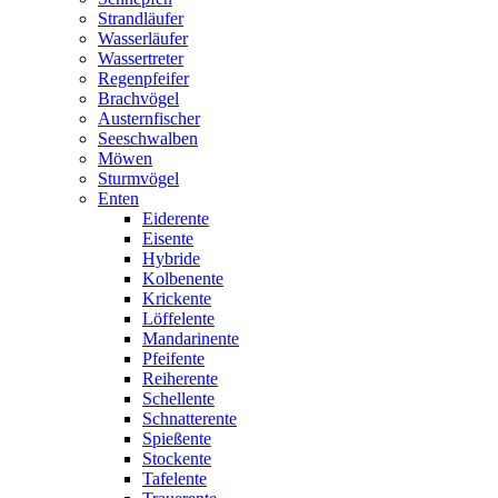
Strandläufer
Wasserläufer
Wassertreter
Regenpfeifer
Brachvögel
Austernfischer
Seeschwalben
Möwen
Sturmvögel
Enten
Eiderente
Eisente
Hybride
Kolbenente
Krickente
Löffelente
Mandarinente
Pfeifente
Reiherente
Schellente
Schnatterente
Spießente
Stockente
Tafelente