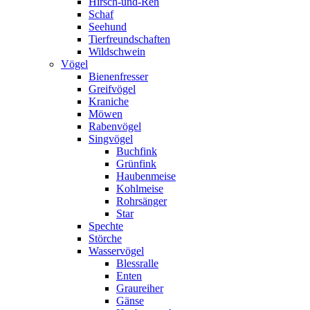
Hirsch-und-Reh
Schaf
Seehund
Tierfreundschaften
Wildschwein
Vögel
Bienenfresser
Greifvögel
Kraniche
Möwen
Rabenvögel
Singvögel
Buchfink
Grünfink
Haubenmeise
Kohlmeise
Rohrsänger
Star
Spechte
Störche
Wasservögel
Blessralle
Enten
Graureiher
Gänse