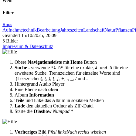
Wein
Filter
Raps
Aufnahmetechnik
Bearbeitung
Jahreszeiten
Landschaft
Natur
Pflanzen
Pi
Geändert
15/10/2025, 20:09
5 Bilder
Impressum & Datenschutz
Obere
Navigationsleiste
mit
Home
Button
Suche
- verwende
für eine exakte,
für eine
"A B"
A und B
erweiterte Suche. Trennzeichen für einzelne Worte sind
(Leerzeichen),
(
,
)
,
[
,
]
,
+
,
.
,
_
,
/
und
-
Hintergrund Audio Player
Eine Ebene nach
oben
Album
Information
Teile
und
Like
das Album in sozilalen Medien
Lade
den aktuellen Ordner als ZIP-Datei
Starte die
Diashow
Numpad *
Vorheriges
Bild
Pfeil links
Nach rechts wischen