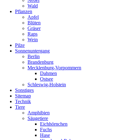
Nebel
Wald
Pflanzen
Apfel
Blüten
Gräser
Raps
Wein
Pilze
Sonnenuntergang
Berlin
Brandenburg
Mecklenburg-Vorpommern
Dahmen
Ostsee
Schleswig-Holstein
Sonstiges
Sitemap
Technik
Tiere
Amphibien
Säugetiere
Eichhörnchen
Fuchs
Hase