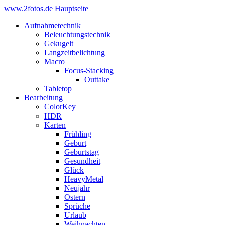
www.2fotos.de
Hauptseite
Aufnahmetechnik
Beleuchtungstechnik
Gekugelt
Langzeitbelichtung
Macro
Focus-Stacking
Outtake
Tabletop
Bearbeitung
ColorKey
HDR
Karten
Frühling
Geburt
Geburtstag
Gesundheit
Glück
HeavyMetal
Neujahr
Ostern
Sprüche
Urlaub
Weihnachten