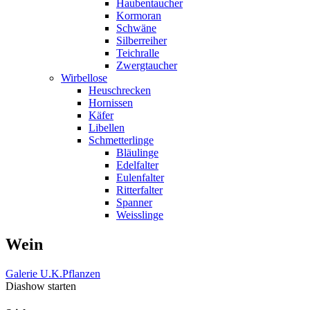
Haubentaucher
Kormoran
Schwäne
Silberreiher
Teichralle
Zwergtaucher
Wirbellose
Heuschrecken
Hornissen
Käfer
Libellen
Schmetterlinge
Bläulinge
Edelfalter
Eulenfalter
Ritterfalter
Spanner
Weisslinge
Wein
Galerie U.K.
Pflanzen
Diashow starten